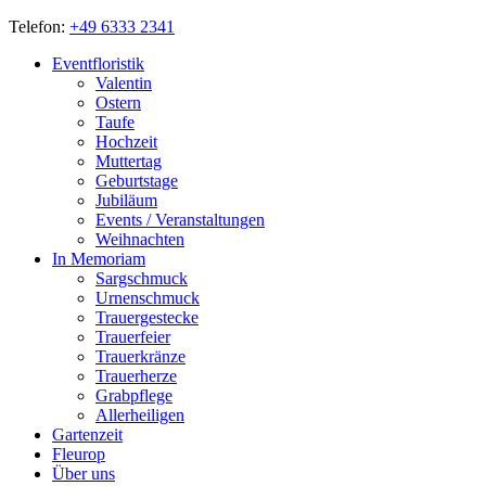
Telefon:
+49 6333 2341
Eventfloristik
Valentin
Ostern
Taufe
Hochzeit
Muttertag
Geburtstage
Jubiläum
Events / Veranstaltungen
Weihnachten
In Memoriam
Sargschmuck
Urnenschmuck
Trauergestecke
Trauerfeier
Trauerkränze
Trauerherze
Grabpflege
Allerheiligen
Gartenzeit
Fleurop
Über uns